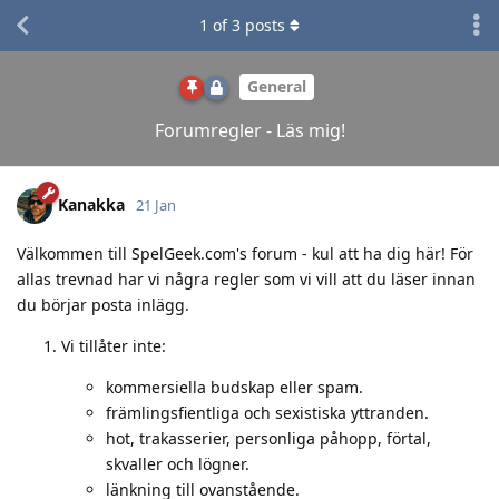
1
of
3
posts
General
Forumregler - Läs mig!
Kanakka
21 Jan
Välkommen till SpelGeek.com's forum - kul att ha dig här! För
allas trevnad har vi några regler som vi vill att du läser innan
du börjar posta inlägg.
Vi tillåter inte:
kommersiella budskap eller spam.
främlingsfientliga och sexistiska yttranden.
hot, trakasserier, personliga påhopp, förtal,
skvaller och lögner.
länkning till ovanstående.